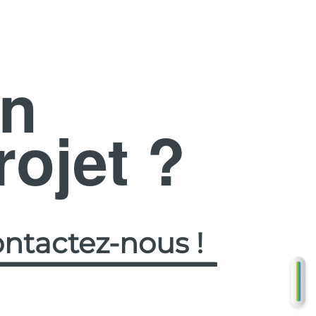
n
rojet ?
ntactez-nous !
DE
G