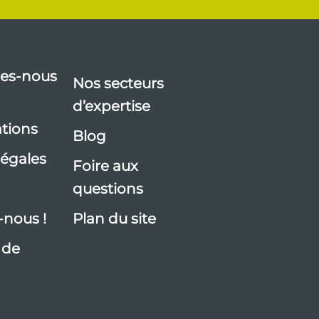
es-nous
Nos secteurs
d’expertise
ations
Blog
légales
Foire aux
questions
-nous !
Plan du site
 de