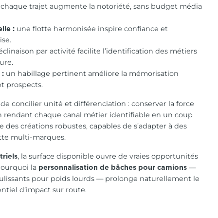
chaque trajet augmente la notoriété, sans budget média
une flotte harmonisée inspire confiance et
lle :
ise.
linaison par activité facilite l’identification des métiers
ure.
un habillage pertinent améliore la mémorisation
 :
et prospects.
de concilier unité et différenciation : conserver la force
 rendant chaque canal métier identifiable en un coup
uire des créations robustes, capables de s’adapter à des
otte multi-marques.
, la surface disponible ouvre de vraies opportunités
triels
pourquoi la
—
personnalisation de bâches pour camions
lissants pour poids lourds — prolonge naturellement le
entiel d’impact sur route.