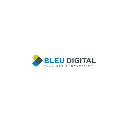
Notre équipe composée de consultants en
stratégie digitale,
rédacteurs
et experts
en
développement
web
, vous accompagne,
vous conseille et réalise votre projet digital
clés en main : site internet, site e-
commerce,
Web App
, application mobile,
processus dématérialisé, plateforme
collaborative, intranet… Nous développons
votre solution sur mesure.
Selon vos objectifs, nous assurons
votre
visibilité
, le
référencement
de votre
site internet, l’
acquisition
et la
fidélisation
de
vos cibles, le développement de