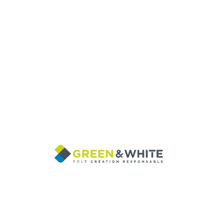
GREEN & WHITE est le pôle «
création » de VENT EN POUPE
Ce pôle est spécialisé dans les
stratégies de
marque
, la
création de nom de marque
,
d’identité
et de territoire de marque,
l’édition
, la conception
rédaction
, la
réalisation de campagne
de communication
et l’évènementiel.
L’agence VENT EN POUPE a le statut de