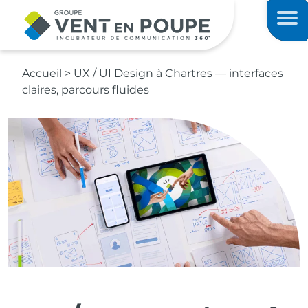
Contenu principal
Men
Accueil
>
UX / UI Design à Chartres — interfaces
claires, parcours fluides