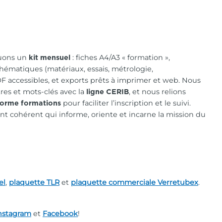
quons un
: fiches A4/A3 « formation »,
kit mensuel
thématiques (matériaux, essais, métrologie,
 accessibles, et exports prêts à imprimer et web. Nous
tres et mots-clés avec la
, et nous relions
ligne CERIB
pour faciliter l’inscription et le suivi.
forme formations
t cohérent qui informe, oriente et incarne la mission du
el
,
plaquette TLR
et
plaquette commerciale Verretubex
.
nstagram
et
Facebook
!