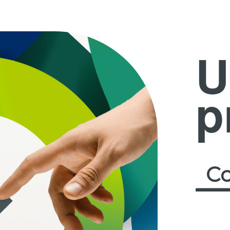
U
p
Co