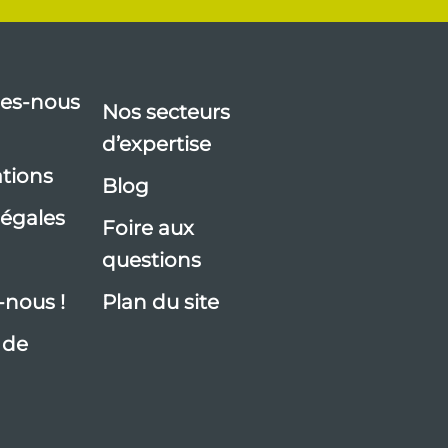
es-nous
Nos secteurs
d’expertise
ations
Blog
légales
Foire aux
questions
-nous !
Plan du site
 de