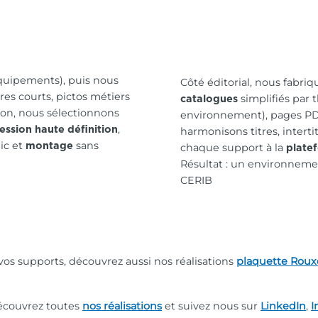
équipements), puis nous
Côté éditorial, nous fabri
tres courts, pictos métiers
simplifiés par 
catalogues
ion, nous sélectionnons
environnement), pages PDF
,
ession haute définition
harmonisons titres, interti
ic et
sans
montage
chaque support à la
plate
Résultat : un environnemen
CERIB
os supports, découvrez aussi nos réalisations
plaquette Roux
découvrez toutes
nos réalisations
et suivez nous sur
LinkedIn
,
I