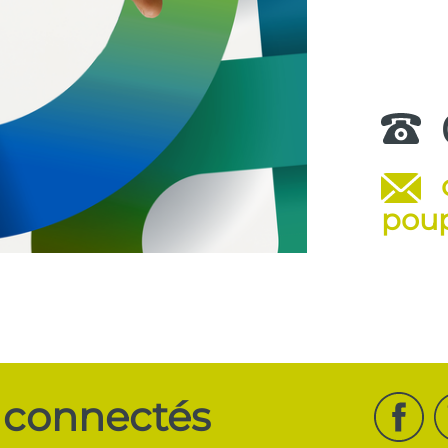
.
poup
 connectés