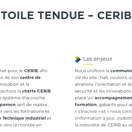
TOILE TENDUE – CERIB
Les enjeux
mat pour le
, afin
Nous unifions la
CERIB
communica
ité de son
vie du site : hall, couloirs
centre de
nnovation et la
améliore l’orientation et d
pectons la
sécurité et les innovation
charte CERIB
un système d’accroche
place un
accompagnement
sert de repère :
, gabarits pour 
pernon
formation
r vers les formations et
« s’inscrire » et « nous con
et
(information à jour, visibil
 Technique Industriel
e vers la montée en
la notoriété de CERIB au s