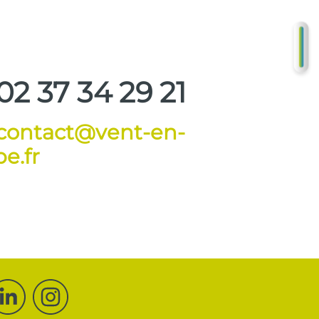
DE
GR
02 37 34 29 21
contact@vent-en-
e.fr