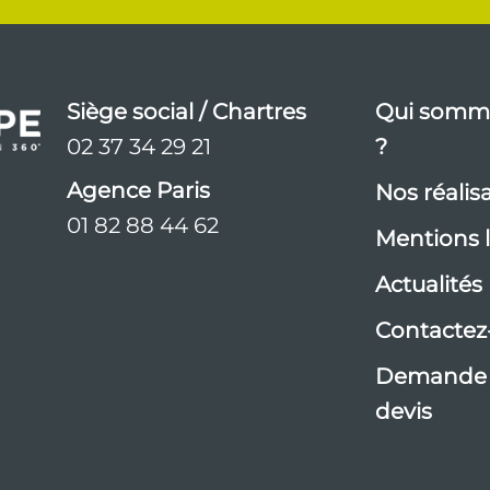
Siège social / Chartres
Qui somm
02 37 34 29 21
?
Agence Paris
Nos réalis
01 82 88 44 62
Mentions 
Actualités
Contactez
Demande
devis