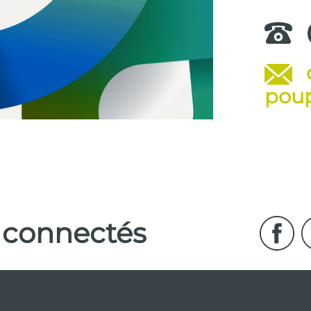
.
poup
 connectés