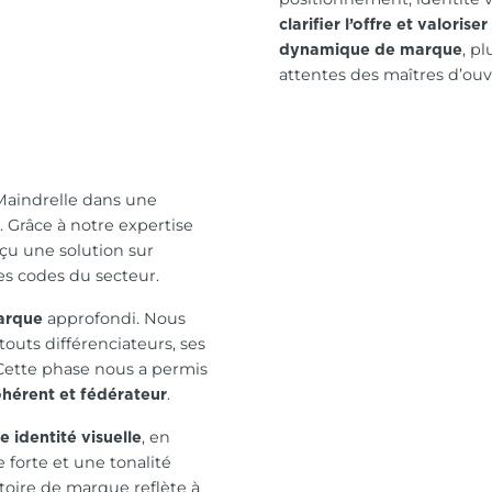
clarifier l’offre et valorise
, p
dynamique de marque
attentes des maîtres d’ouv
Maindrelle dans une
. Grâce à notre expertise
çu une solution sur
des codes du secteur.
approfondi. Nous
arque
touts différenciateurs, ses
. Cette phase nous a permis
.
ohérent et fédérateur
, en
e identité visuelle
 forte et une tonalité
toire de marque reflète à