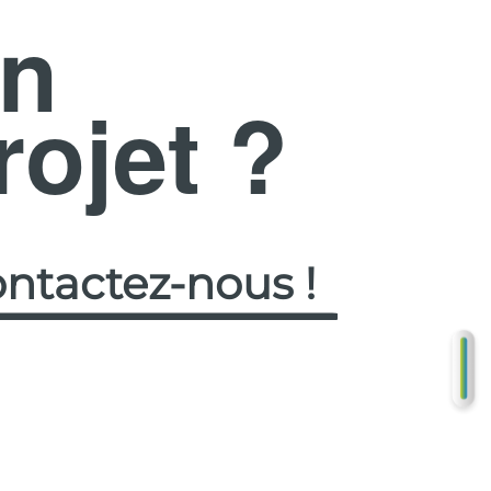
n
rojet ?
ntactez-nous !
DE
GR