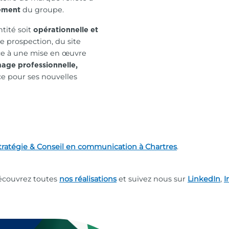
du groupe.
pement
tité soit
opérationnelle et
 de prospection, du site
âce à une mise en œuvre
mage professionnelle,
nce pour ses nouvelles
tratégie & Conseil en communication à Chartres
.
découvrez toutes
nos réalisations
et suivez nous sur
LinkedIn
,
I