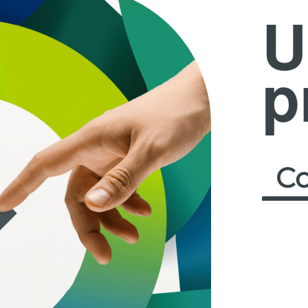
U
p
Co