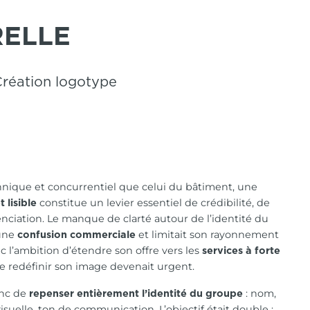
RELLE
Création logotype
hnique et concurrentiel que celui du bâtiment, une
constitue un levier essentiel de crédibilité, de
 lisible
nciation. Le manque de clarté autour de l’identité du
 une
et limitait son rayonnement
confusion commerciale
c l’ambition d’étendre son offre vers les
services à forte
de redéfinir son image devenait urgent.
onc de
: nom,
repenser entièrement l’identité du groupe
suelle, ton de communication. L’objectif était double :