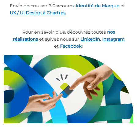
Envie de creuser ? Parcourez
Identité de Marque
et
UX / UI Design à Chartres
.
Pour en savoir plus, découvrez toutes
nos
réalisations
et suivez nous sur
LinkedIn
,
Instagram
et
Facebook
!