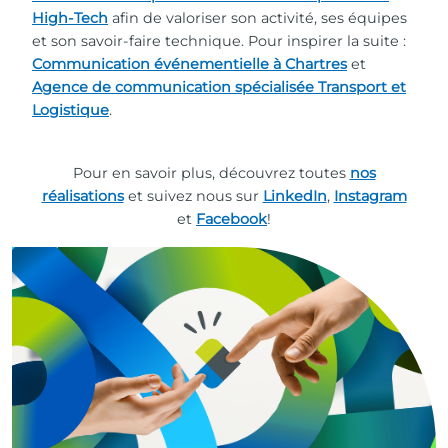
High-Tech
afin de valoriser son activité, ses équipes
et son savoir-faire technique. Pour inspirer la suite :
Communication événementielle à Chartres
et
Agence de communication spécialisée Transport et
Logistique
.
Pour en savoir plus, découvrez toutes
nos
réalisations
et suivez nous sur
LinkedIn
,
Instagram
et
Facebook
!