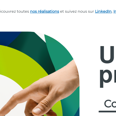
découvrez toutes
nos réalisations
et suivez nous sur
LinkedIn
,
I
U
p
Co