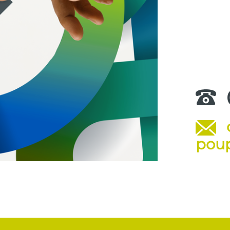
.
poup