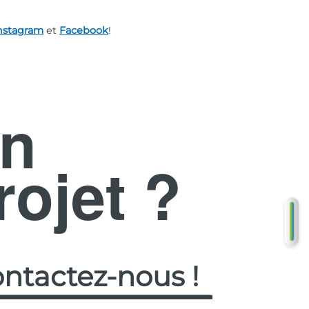
nstagram
et
Facebook
!
n
rojet ?
DE
G
ntactez-nous !