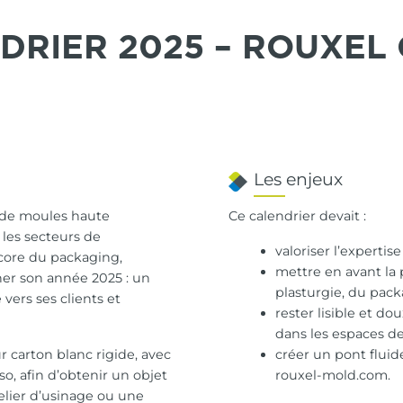
DRIER 2025 – ROUXEL
Les enjeux
n de moules haute
Ce calendrier devait :
les secteurs de
valoriser l’expertis
core du packaging,
mettre en avant la 
ner son année 2025 : un
plasturgie, du pac
vers ses clients et
rester lisible et do
dans les espaces de 
r carton blanc rigide, avec
créer un pont fluide
so, afin d’obtenir un objet
rouxel-mold.com.
elier d’usinage ou une