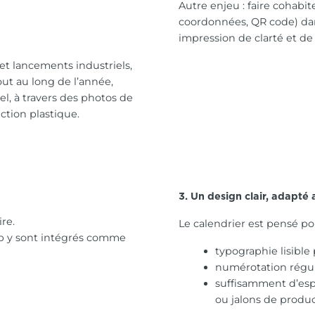
Autre enjeu : faire cohabit
coordonnées, QR code) dan
impression de clarté et de 
 et lancements industriels,
ut au long de l’année,
l, à travers des photos de
ction plastique.
3. Un design clair, adapté 
re.
Le calendrier est pensé po
up y sont intégrés comme
typographie lisible
numérotation régul
suffisamment d’espa
ou jalons de produc