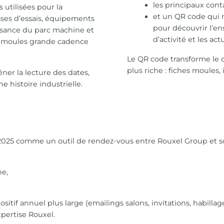
les principaux cont
 utilisées pour la
et un QR code qui r
esses d’essais, équipements
pour découvrir l’en
uissance du parc machine et
d’activité et les ac
 de moules grande cadence
Le QR code transforme le 
plus riche : fiches moules,
ner la lecture des dates,
e histoire industrielle.
r 2025 comme un outil de rendez-vous entre Rouxel Group et 
ne,
.
itif annuel plus large (emailings salons, invitations, habillag
xpertise Rouxel.