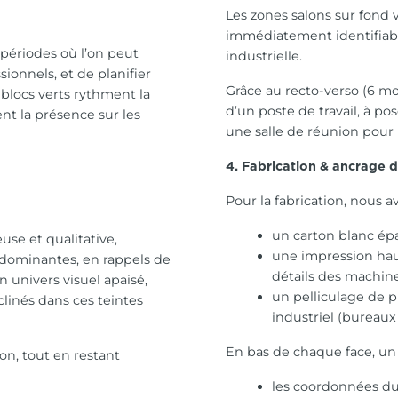
Les zones salons sur fond 
immédiatement identifiabl
périodes où l’on peut
industrielle.
ionnels, et de planifier
Grâce au recto-verso (6 moi
blocs verts rythment la
d’un poste de travail, à p
dent la présence sur les
une salle de réunion pour 
4. Fabrication & ancrage d
Pour la fabrication, nous
un carton blanc épai
se et qualitative,
une impression haut
 dominantes, en rappels de
détails des machine
 univers visuel apaisé,
un pelliculage de 
clinés dans ces teintes
industriel (bureaux
En bas de chaque face, un 
on, tout en restant
les coordonnées du 