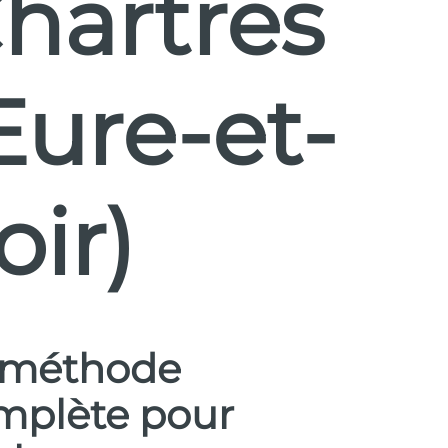
hartres
Eure-et-
oir)
 méthode
mplète pour