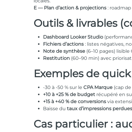
locales.
E — Plan d’action & projections
: roadmap 
Outils & livrables (
Dashboard Looker Studio
(performance
Fichiers d’actions
: listes négatives, n
Note de synthèse
(6–10 pages) lisibl
Restitution
(60–90 min) avec priorisati
Exemples de quick 
-30 à -50 % sur le
CPA Marque
(cap de 
+10 à +25 % de budget
récupéré en sup
+15 à +40 % de conversions
via extens
Baisse du
taux d’impressions perdue
Cas particulier :
au