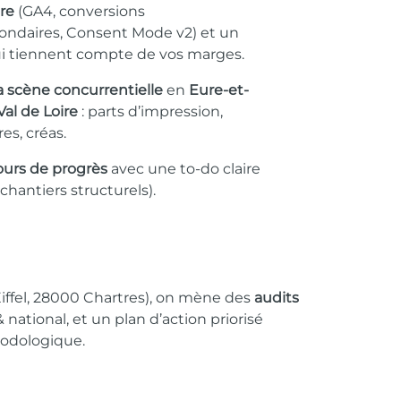
re
(GA4, conversions
condaires, Consent Mode v2) et un
i tiennent compte de vos marges.
 la scène concurrentielle
en
Eure-et-
Val de Loire
: parts d’impression,
es, créas.
ours de progrès
avec une to-do claire
chantiers structurels).
Eiffel, 28000 Chartres), on mène des
audits
& national, et un plan d’action priorisé
hodologique.