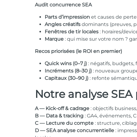
Audit concurrence SEA
Parts d’impression
et causes de perte
Angles créatifs
dominants (preuves, prix
Fenêtres de tir locales
: horaires/devic
Marque
: qui mise sur votre nom ? gar
Recos priorisées (le ROI en premier)
Quick wins (0–7 j)
: négatifs, budgets, f
Incréments (8–30 j)
: nouveaux groupe
Capitaux (30–90 j)
: refonte sémantiqu
Notre
analyse SEA
A — Kick-off & cadrage
: objectifs business
B — Data & tracking
: GA4, événements, Co
C — Lecture du compte
: structure, cibla
D — SEA analyse concurrentielle
: impress