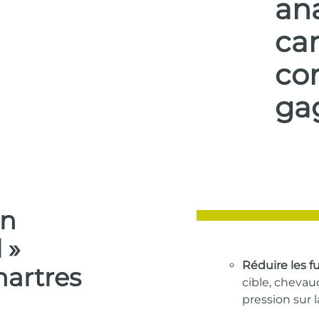
ana
ca
co
gag
un
 »
Réduire les f
hartres
cible, cheva
pression sur 