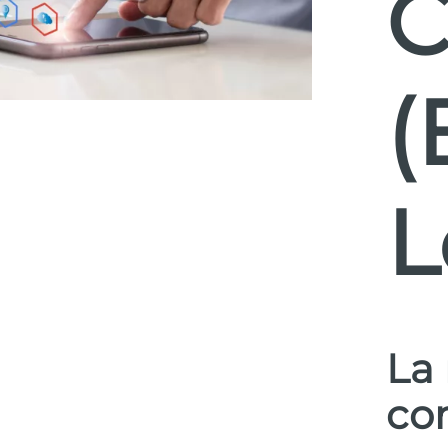
C
(
L
La
co