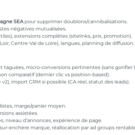
pagne SEA
pour supprimer doublons/cannibalisations.
 listes négatives mutualisées.
iles), extensions complètes (sitelinks, prix, promotion).
oir, Centre-Val de Loire), langues, planning de diffusion.
 taguées, micro-conversions pertinentes (sans gonfler 
inon comparatif (dernier clic vs position-based).
), import CRM si possible (CA réel, statut des leads).
listes, marge/panier moyen.
sions assistées.
és, niveau d’annonces, expérience de page.
, sur-enchère marque, réallocation par ad groups rentable