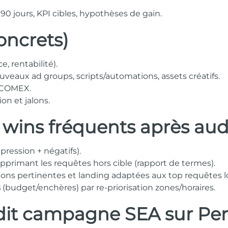
90 jours, KPI cibles, hypothèses de gain.
concrets)
, rentabilité).
ouveaux ad groups, scripts/automations, assets créatifs.
e COMEX.
on et jalons.
wins fréquents après aud
pression + négatifs).
primant les requêtes hors cible (rapport de termes).
ions pertinentes et landing adaptées aux top requêtes l
s
(budget/enchères) par re-priorisation zones/horaires.
dit campagne SEA
sur Pe