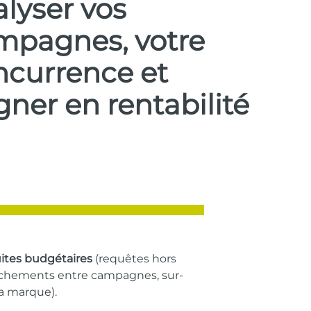
lyser vos
mpagnes, votre
ncurrence et
ner en rentabilité
uites budgétaires
(requêtes hors
uchements entre campagnes, sur-
la marque).