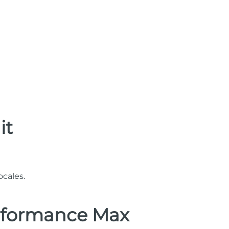
it
ocales.
rformance Max