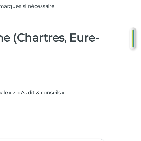
 marques si nécessaire.
(Chartres, Eure-
DE
G
ale »
>
« Audit & conseils »
.