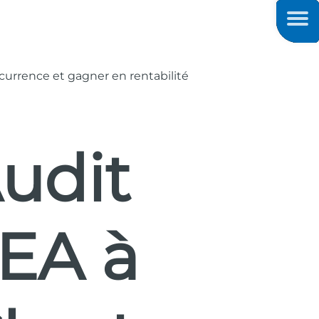
Men
currence et gagner en rentabilité
udit
EA à