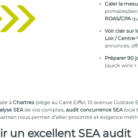
Caler la mesu
primaires/se
ROAS/CPA
qu
Voir clair sur
Loir / Centre-
annonces, offr
Préparer 90 j
(quick wins + 
asée à
Chartres
(siège au Carré Eiffel, 10 avenue Gustave 
alyse SEA
de vos comptes,
audit concurrence SEA
local 
hartrain nous permet d’allier proximité et exigence mét
ir un excellent
SEA audit