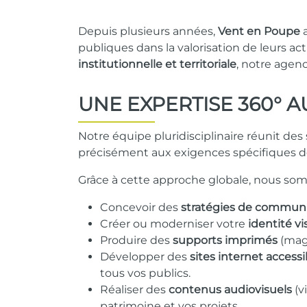
Depuis plusieurs années,
Vent en Poupe
a
publiques dans la valorisation de leurs act
institutionnelle et territoriale
, notre agen
UNE EXPERTISE 360° A
Notre équipe pluridisciplinaire réunit des 
précisément aux exigences spécifiques d
Grâce à cette approche globale, nous so
Concevoir des
stratégies de communic
Créer ou moderniser votre
identité vi
Produire des
supports imprimés
(maga
Développer des
sites internet accessi
tous vos publics.
Réaliser des
contenus audiovisuels
(v
patrimoine et vos projets.