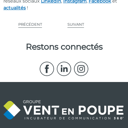
réseaux sociaux
LinkedIn
,
Instagram
,
Facebook
et
actualités
!
PRÉCÉDENT
SUIVANT
Restons connectés