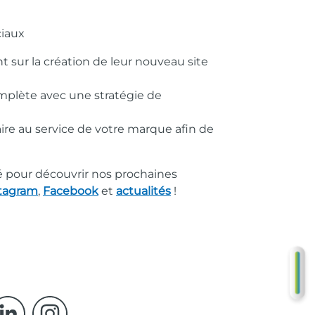
ciaux
t sur la création de leur
nouveau site
omplète avec une stratégie de
ire au service de votre marque
afin de
é pour découvrir nos prochaines
tagram
,
Facebook
et
actualités
!
DE
GR